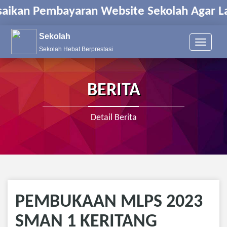
ikan Pembayaran Website Sekolah Agar Lay
Sekolah
T
Sekolah Hebat Berprestasi
o
g
g
l
BERITA
e
n
a
Detail Berita
v
i
g
a
t
i
o
n
PEMBUKAAN MLPS 2023
SMAN 1 KERITANG